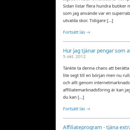
Sidan listar flera hundra butike
som jag använde var en superraba
utvalda skor. Tidigare [...]
Fortsätt läs →
Hur jag tjänar pengar som af
5 okt. 2012
Tänkte ta denna chans att berätta 
lite segt till en början men nu rul
och allt genom internetmarknadsf
affiliatemarknadsföring är kan ja
du kan [...]
Fortsätt läs →
Affiliateprogram - tjäna ext