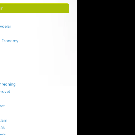
r
rvdelar
& Economy
nredning
rovet
rat
klam
råk
golv