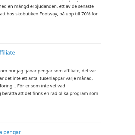
r med en mängd erbjudanden, ett av de senaste
tt hos skobutiken Footway, på upp till 70% för
filiate
om hur jag tjänar pengar som affiliate, det var
lar det inte ett antal tusenlappar varje månad,
öring… För er som inte vet vad
g berätta att det finns en rad olika program som
ra pengar