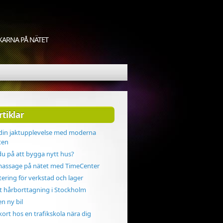
KARNA PÅ NÄTET
rtiklar
 din jaktupplevelse med moderna
ten
u på att bygga nytt hus?
massage på nätet med TimeCenter
tering för verkstad och lager
 hårborttagning i Stockholm
en ny bil
kort hos en trafikskola nära dig