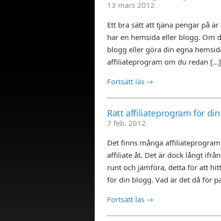
13 mars 2012
Ett bra sätt att tjäna pengar på är 
har en hemsida eller blogg. Om du
blogg eller göra din egna hemsida,
affiliateprogram om du redan [...]
Fortsätt läs →
Rätt affiliateprogram för di
7 feb. 2012
Det finns många affiliateprogram 
affiliate åt. Det är dock långt ifrå
runt och jämföra, detta för att hi
för din blogg. Vad är det då för p
Fortsätt läs →