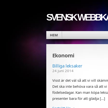
SVENSK WEBBK
HEM
Ekonomi
Billiga leksaker
24 juni 2014
Visst är det väl så att vi vill sk
Det ska inte behöva vara så att vi
födelsedagar. Kan man köpa leksa
presenter bara för att glädja [...]
Fortsätt läs →