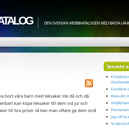
ATALOG
DEN SVENSKA WEBBKATALOGEN MED BÄSTA LÄN
Senaste a
Förbättra
mörkersik
Funderar d
ämma bort våra barn med leksaker lite då och då.
Boka din 
 enbart kan köpa leksaker till dem vid jul och
Avfallshan
Permanent
ker till bra priser så kan man oftare ge dem små
Jag vill ha 
Ta ditt kör