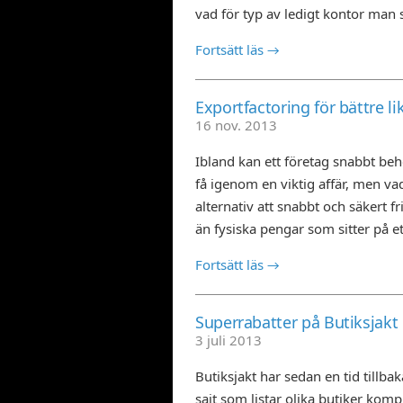
vad för typ av ledigt kontor man sk
Fortsätt läs →
Exportfactoring för bättre lik
16 nov. 2013
Ibland kan ett företag snabbt behö
få igenom en viktig affär, men va
alternativ att snabbt och säkert 
än fysiska pengar som sitter på et
Fortsätt läs →
Superrabatter på Butiksjakt
3 juli 2013
Butiksjakt har sedan en tid tillbak
sajt som listar olika butiker ko