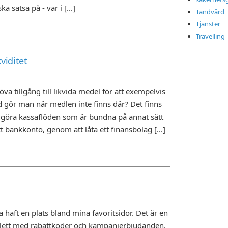
a satsa på - var i [...]
Tandvård
Tjänster
Travelling
viditet
va tillgång till likvida medel för att exempelvis
d gör man när medlen inte finns där? Det finns
frigöra kassaflöden som är bundna på annat sätt
t bankkonto, genom att låta ett finansbolag [...]
a haft en plats bland mina favoritsidor. Det är en
mplett med rabattkoder och kampanjerbjudanden.