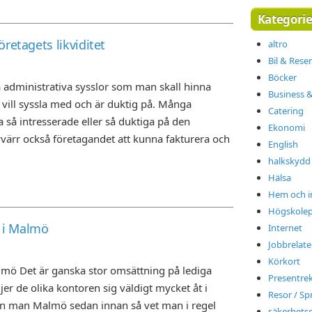
Kategorie
retagets likviditet
altro
Bil & Rese
Böcker
administrativa sysslor som man skall hinna
Business 
vill syssla med och är duktig på. Många
Catering
så intresserade eller så duktiga på den
Ekonomi
tyvärr också företagandet att kunna fakturera och
English
halkskydd
Hälsa
Hem och i
Högskolep
r i Malmö
Internet
Jobbrelate
Körkort
almö Det är ganska stor omsättning på lediga
Presentre
er de olika kontoren sig väldigt mycket åt i
Resor / Sp
an man Malmö sedan innan så vet man i regel
säkerhets