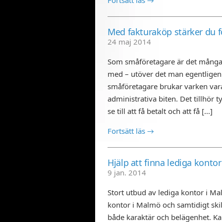
Med fakturaköp stärker du fö
24 maj 2014
Som småföretagare är det många 
med – utöver det man egentligen 
småföretagare brukar varken vara 
administrativa biten. Det tillhör 
se till att få betalt och att få [...]
Fortsätt läs →
Hjälp att finna lediga konto
9 jan. 2014
Stort utbud av lediga kontor i M
kontor i Malmö och samtidigt skilj
både karaktär och belägenhet. K