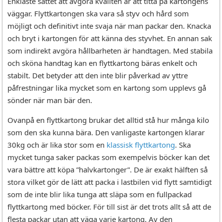
Enklaste sättet att avgöra kvalitén är att titta på kartongens
väggar. Flyttkartongen ska vara så styv och hård som
möjligt och definitivt inte svaja när man packar den. Knacka
och bryt i kartongen för att känna des styvhet. En annan sak
som indirekt avgöra hållbarheten är handtagen. Med stabila
och sköna handtag kan en flyttkartong bäras enkelt och
stabilt. Det betyder att den inte blir påverkad av yttre
påfrestningar lika mycket som en kartong som upplevs gå
sönder när man bär den.
Ovanpå en flyttkartong brukar det alltid stå hur många kilo
som den ska kunna bära. Den vanligaste kartongen klarar
30kg och är lika stor som en
klassisk flyttkartong
. Ska
mycket tunga saker packas som exempelvis böcker kan det
vara bättre att köpa ”halvkartonger”. De är exakt hälften så
stora vilket gör de lätt att packa i lastbilen vid flytt samtidigt
som de inte blir lika tunga att släpa som en fullpackad
flyttkartong med böcker. För till sist är det trots allt så att de
flesta packar utan att väga varje kartong. Av den