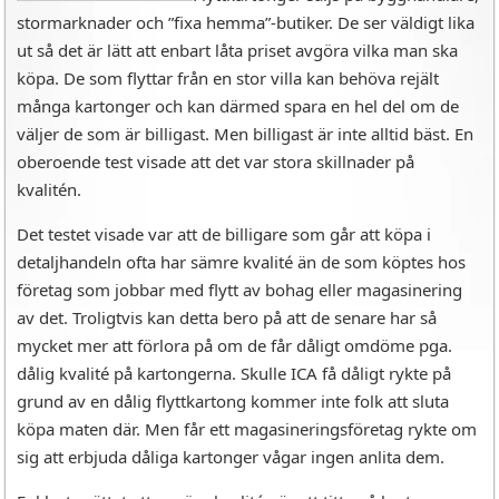
stormarknader och ”fixa hemma”-butiker. De ser väldigt lika
ut så det är lätt att enbart låta priset avgöra vilka man ska
köpa. De som flyttar från en stor villa kan behöva rejält
många kartonger och kan därmed spara en hel del om de
väljer de som är billigast. Men billigast är inte alltid bäst. En
oberoende test visade att det var stora skillnader på
kvalitén.
Det testet visade var att de billigare som går att köpa i
detaljhandeln ofta har sämre kvalité än de som köptes hos
företag som jobbar med flytt av bohag eller magasinering
av det. Troligtvis kan detta bero på att de senare har så
mycket mer att förlora på om de får dåligt omdöme pga.
dålig kvalité på kartongerna. Skulle ICA få dåligt rykte på
grund av en dålig flyttkartong kommer inte folk att sluta
köpa maten där. Men får ett magasineringsföretag rykte om
sig att erbjuda dåliga kartonger vågar ingen anlita dem.