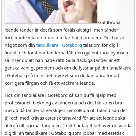
Guldbruna
leende tänder är det få som förälskat sig i, men tänder
förblir inte vita om man inte tar hand om dem. Det här är
något som din
tandläkare i Göteborg
talat om för dig i
åratal, och först när tänderna fått den gyllenbruna nyansen
så inser du att han hade rätt! Gula fläckiga tänder är ett
ganska vanligt problem och om du lyssnar på din tandläkare
i Göteborg så finns det mycket som du kan göra för att
korrigera färgen och få ett vackrare leende.
Hos din tandläkare i Göteborg så kan du få hjälp med
professionell blekning av tänderna och det här är en bra
metod då tänderna verkligen ser solkiga ut. Ibland kan det
till och med krävas estetisk tandvård för att ett leende ska
återgå till normal färg igen. I det här läget behöver du vända
dig till en tandläkare i Göteborg som jobbar med estetisk