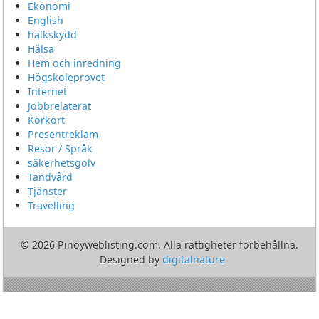
Ekonomi
English
halkskydd
Hälsa
Hem och inredning
Högskoleprovet
Internet
Jobbrelaterat
Körkort
Presentreklam
Resor / Språk
säkerhetsgolv
Tandvård
Tjänster
Travelling
© 2026 Pinoyweblisting.com. Alla rättigheter förbehållna.
Designed by
digitalnature