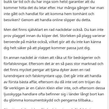
butik tar tid och du har inga som helst garantier att du
kommer hitta det du letar efter. Hur många gånger har man
inte gått och handlat för att komma hem tomhänt och
besviken? Genom att handla online slipper du detta.
Men det finns självklart en rad nackdelar också. Du kan inte
prov plagget innan du köper det. Storleken på plagg varierar
beroende på märke också, vilket gör att du inte kan känna
dig helt säker på att plagget kommer passa just dig.
En annan nackdel är risken att råka ut för bedrägerier och
förfalskningar. Eftersom det är en så pass stor marknad och
det finns mycket pengar att tjäna dyker även en rad
lurendrejare och falskmyntare upp. Det går inte att handla
av första bästa affär, eftersom du då inte vet om tröjan du
får verkligen är en Calvin Klein eller inte, och eftersom dessa
ljusskygga handlare ofta befinner sig i länder långt bort kan
du glömma konsumentskydd och pengarna tillbaka...