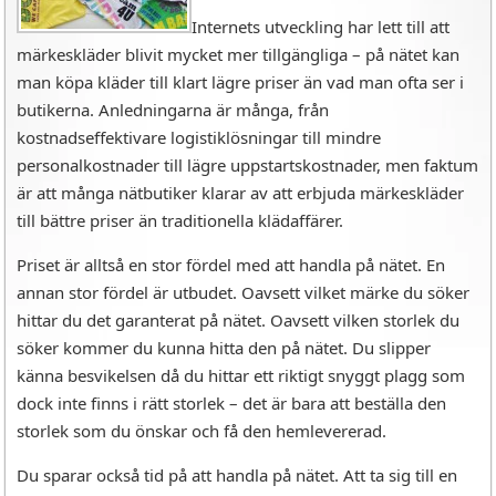
Internets utveckling har lett till att
märkeskläder blivit mycket mer tillgängliga – på nätet kan
man köpa kläder till klart lägre priser än vad man ofta ser i
butikerna. Anledningarna är många, från
kostnadseffektivare logistiklösningar till mindre
personalkostnader till lägre uppstartskostnader, men faktum
är att många nätbutiker klarar av att erbjuda märkeskläder
till bättre priser än traditionella klädaffärer.
Priset är alltså en stor fördel med att handla på nätet. En
annan stor fördel är utbudet. Oavsett vilket märke du söker
hittar du det garanterat på nätet. Oavsett vilken storlek du
söker kommer du kunna hitta den på nätet. Du slipper
känna besvikelsen då du hittar ett riktigt snyggt plagg som
dock inte finns i rätt storlek – det är bara att beställa den
storlek som du önskar och få den hemlevererad.
Du sparar också tid på att handla på nätet. Att ta sig till en