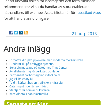
För att undvika risken för bedrägerier och förfalskningar
rekommenderar vi att du handlar av stora etablerade
näthandlare, till exempel Asos. Klicka här för
rabattkod Asos
för att handla ännu billigare!
21 aug. 2013
Andra inlägg
Förbättra din jaktupplevelse med moderna mörkersikten
Funderar du på att bygga nytt hus?
Boka din massage på nätet med TimeCenter
Avfallshantering för verkstad och lager
Permanent hårborttagning i Stockholm
Jag vill ha en ny bil
Ta ditt körkort hos en trafikskola nära dig
Catering när den är som bäst
Städtjänster som är guld värda
bareMinerals naturkosmetika
Senaste artiklar